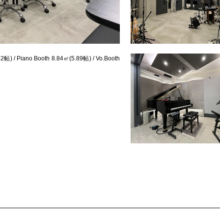
2帖) / Piano Booth 8.84㎡(5.89帖) / Vo.Booth 