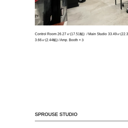
Control Room 26.27㎡(17.51帖)  / Main Studio 33.49㎡(22.3
3.66㎡(2.44帖) / Amp. Booth ×３
SPROUSE STUDIO