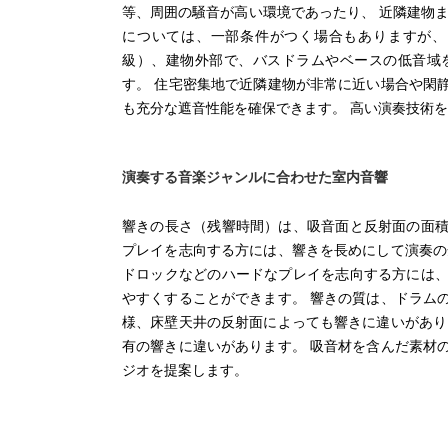
等、周囲の騒音が高い環境であったり、 近隣建物
については、一部条件がつく場合もありますが、
級）、建物外部で、バスドラムやベースの低音域
す。 住宅密集地で近隣建物が非常に近い場合や閑
も充分な遮音性能を確保できます。 高い演奏技術
演奏する音楽ジャンルに合わせた室内音響
響きの長さ（残響時間）は、吸音面と反射面の面
プレイを志向する方には、響きを長めにして演奏の
ドロックなどのハードなプレイを志向する方には
やすくすることができます。 響きの質は、ドラム
様、床壁天井の反射面によっても響きに違いがあり
有の響きに違いがあります。 吸音材を含んだ素材
ジオを提案します。