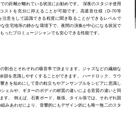
までの距離が離れている状況にお勧めです。 深夜のスタジオ使用
コストを充分に抑えることが可能です。高遮音仕様（D-70等
を注意をして認識できる程度に聞き取ることができるレベルで
静な住宅地等の静かな環境下で、夜間の演奏が中心になる状況で
をもったプロミュージシャンでも安心できる性能です。
積の割合とそれぞれの吸音率で決まります。ジャズなどの繊細な
余韻を意識しやすくすることができます。 ハードロック、ラウ
、響きを短めにして音の粒立ちやアンサンブルをシビアに意識し
のシェルや、ギターのボディの材質の違いによる音質の違いと同
ます。 例えば、石膏ボード、板張、タイル張では、それぞれ固
の組みあわせにより、音響的にもデザイン的にも唯一無二のスタ